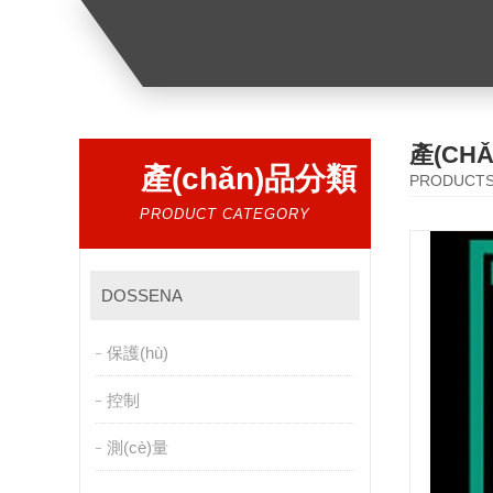
產(CH
產(chǎn)品分類
PRODUCT
PRODUCT CATEGORY
DOSSENA
保護(hù)
控制
測(cè)量