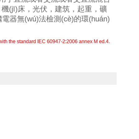
床，光伏，建筑，起重，礦
電器無(wú)法檢測(cè)的環(huán)
 with the standard IEC 60947-2:2006 annex M ed.4.