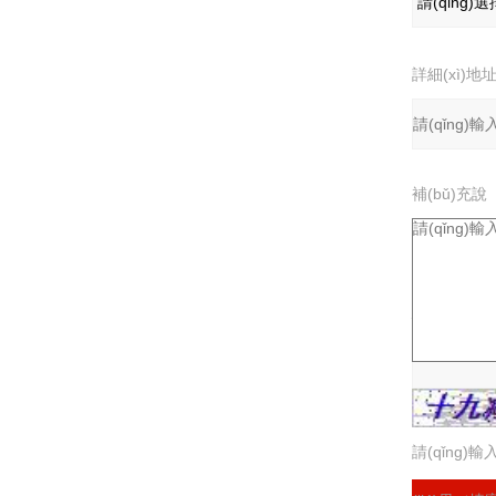
詳細(xì)地
補(bǔ)充說
(shuō)明：
驗(yàn)證
請(qǐng)輸