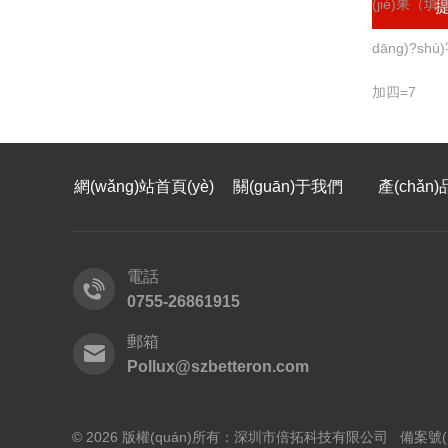
(jié)果（
dāng)?s
加四=7
網(wǎng)站首頁(yè)
關(guān)于我們
產(chǎn
電話
0755-26861915
郵箱
Pollux@szbetteron.com
© 2026 版權(quán)所有：深圳市倍拓科技有限公司 備案號(h