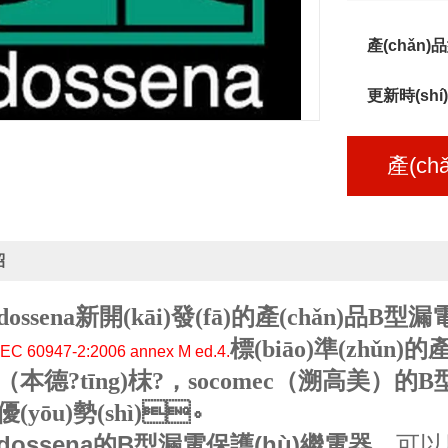
產(chǎn)
更新時(shí
產(ch
紹
ossena新開(kāi)發(fā)的產(chǎn)品B
標(biāo)準(zhǔn)
IEC 60947-2:2006 annex M ed.4.
er（本德?tīng)枺?，socomec（溯高美）的
(yōu)勢(shì)。
ossena的B型漏電保護(hù)繼電器
，
可以