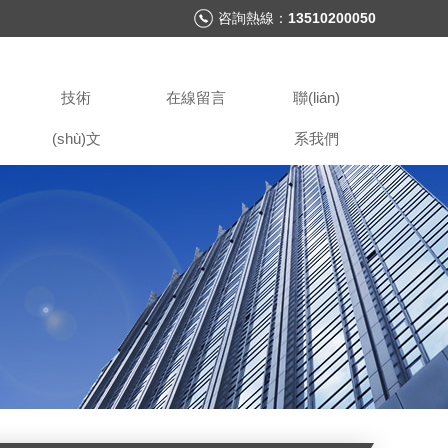
咨詢熱線：
13510200050
技術
在線留言
聯(lián)
(shù)文
系我們
章